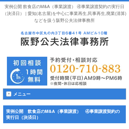
実例公開 飲食店のM&A（事業譲渡） ④事業譲渡契約の実行日
（決済日） | 愛知(名古屋)を中心に事業再生,民事再生,廃業(清算)
などを扱う阪野公夫法律事務所
メニュー
実例公開 飲食店のM&A（事業譲渡） ④事業譲渡契約の
実行日（決済日）