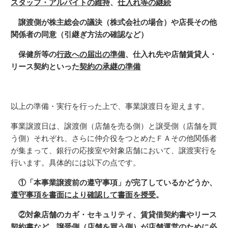
スタッフ・アルバイトの維持
、
仕入れ等の継続
譲渡側が株主総会の議決（株式会社の場合）や店長その他
関係者の同意（引継ぎ方法の確認など）
保健所等の
行政への届出の準備
、仕入れ先や店舗賃貸人・
リース契約といった
契約の承継の準備
以上の準備・実行を行った上で、事業譲渡日を迎えます。
事業譲渡日は、譲渡側（店舗を売る側）と譲受側（店舗を買
う側）それぞれ、さらに仲介役をつとめたＦＡその他関係者
が集まって、銀行の応接室や対象店舗において、譲渡実行を
行います。具体的には以下の点です。
①「本事業譲渡前の遵守事項」が完了しているかどうか、
遵守事項を書面により確認して書面を授受
。
②対象店舗のカギ・セキュリティ、賃貸借契約書やリース
契約書など、
譲受側（店舗を買う側）が店舗運営のために必